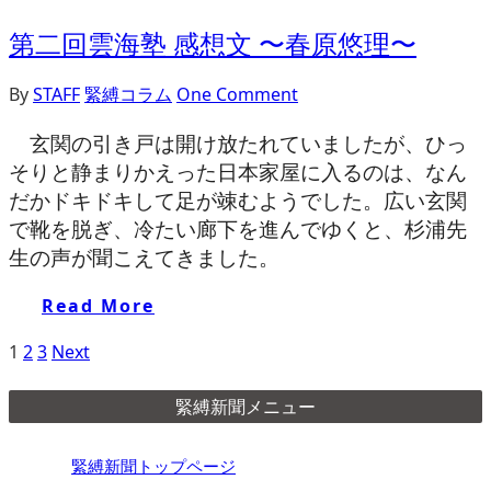
第二回雲海塾 感想文 〜春原悠理〜
By
STAFF
緊縛コラム
One Comment
玄関の引き戸は開け放たれていましたが、ひっ
そりと静まりかえった日本家屋に入るのは、なん
だかドキドキして足が竦むようでした。広い玄関
で靴を脱ぎ、冷たい廊下を進んでゆくと、杉浦先
生の声が聞こえてきました。
Read More
1
2
3
Next
緊縛新聞メニュー
緊縛新聞トップページ