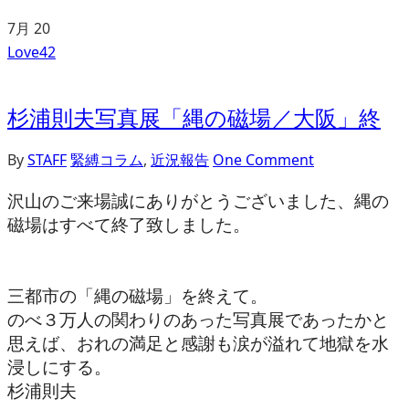
7月
20
Love
42
杉浦則夫写真展「縄の磁場／大阪」終
By
STAFF
緊縛コラム
,
近況報告
One Comment
沢山のご来場誠にありがとうございました、縄の
磁場はすべて終了致しました。
三都市の「縄の磁場」を終えて。
のべ３万人の関わりのあった写真展であったかと
思えば、おれの満足と感謝も涙が溢れて地獄を水
浸しにする。
杉浦則夫