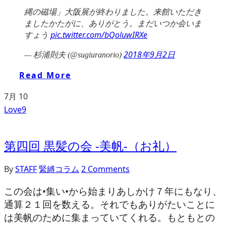
縄の磁場」大阪展が終わりました。来館いただき
ましたかたがに、ありがとう。まだいつか会いま
すょう
pic.twitter.com/bQoluwIRXe
2018年9月2日
— 杉浦則夫 (@sugiuranorio)
Read More
7月
10
Love
9
第四回 黒髪の会 -美帆-（お礼）
By
STAFF
緊縛コラム
2 Comments
この会は•集い•から始まりあしかけ７年にもなり、
通算２１回を数える。それでもありがたいことに
は美帆のために集まっていてくれる。もともとの