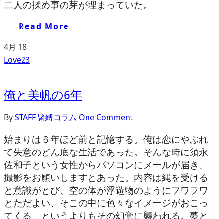
二人の揉め事の芽が埋まっていた。
Read More
4月
18
Love
23
俺と美帆の6年
By
STAFF
緊縛コラム
One Comment
始まりは６年ほど前と記憶する。俺は恋にやぶれ
て失意のどん底な生活であった。そんな時に須永
佐和子という女性からパソコンにメールが届き、
撮影をお願いしますとあった。内容は縄を受ける
と意識がとび、空の体が浮遊物のようにフワフワ
とただよい、そこの中に色々なイメージがおこっ
てくる、というよりもその幻覚に襲われる。夢と