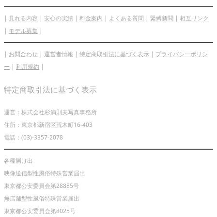
|
見れる内容
|
安心の実績
|
料金案内
|
よくある質問
|
緊縛新聞
|
相互リンク
|
モデル募集
|
|
お問合わせ
|
運営者情報
|
特定商取引法に基づく表示
|
プライバシーポリシ
ー
|
利用規約
|
特定商取引法に基づく表示
運営：株式会社杉浦則夫写真事務所
住所：東京都新宿区荒木町16-403
電話：(03)-3357-2078
各種届け出
映像送信型性風俗特殊営業届出
東京都公安委員会第28885号
無店舗型性風俗特殊営業届出
東京都公安委員会第8025号