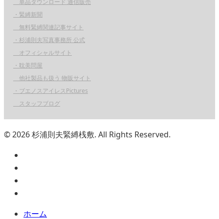
単品ダウンロード 通信販売
・緊縛新聞
無料緊縛関連記事サイト
・杉浦則夫写真事務所 公式
オフィシャルサイト
・耽美問屋
他社製品も扱う 物販サイト
・ブエノスアイレスPictures
スタッフブログ
© 2026 杉浦則夫緊縛桟敷. All Rights Reserved.
ホーム