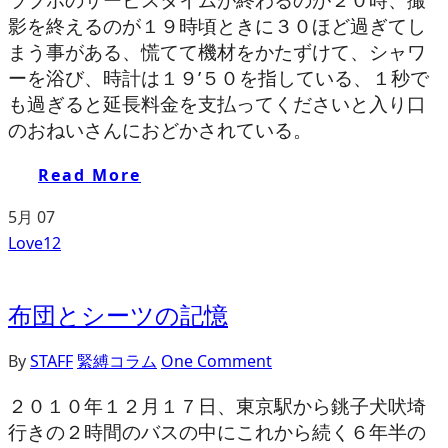
影を終えるのが１９時頃ときに３０ほど過ぎてし
まう事がある、慌てて機材をかたずけて、シャワ
ーを浴び、時計は１９’５０を指している、１秒で
も過ぎると延長料金を支払ってくださいと入り口
のおねいさんにおどかされている。
Read More
5月
07
Love
12
布団とシーツの記憶
By
STAFF
緊縛コラム
One Comment
２０１０年１２月１７日、東京駅から銚子犬吠埼
行きの２時間のバスの中にこれから続く６年半の