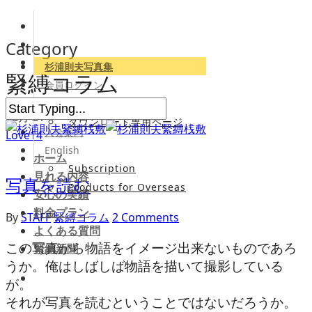
Category
杉浦則夫写真集
緊縛コラム
会員ログイン
会員専用サイト
12月
21
ダウンロード専用ページ
入会案内
Love
14
English
ホーム
Subscription
見れる内容
写真を読む
Products for Overseas
安心の実績
料金プラン
By
STAFF
緊縛コラム
2 Comments
よくある質問
この写真から物語をイメージ出来ないものであろ
緊縛新聞
うか。俺はしばしば物語を描いて撮影している
が。
それが写真を読むということではないだろうか。