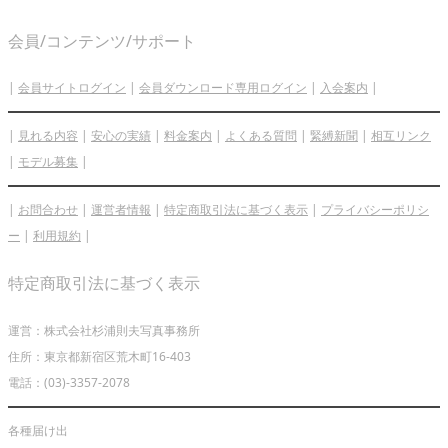
会員/コンテンツ/サポート
|
会員サイトログイン
|
会員ダウンロード専用ログイン
|
入会案内
|
|
見れる内容
|
安心の実績
|
料金案内
|
よくある質問
|
緊縛新聞
|
相互リンク
|
モデル募集
|
|
お問合わせ
|
運営者情報
|
特定商取引法に基づく表示
|
プライバシーポリシ
ー
|
利用規約
|
特定商取引法に基づく表示
運営：株式会社杉浦則夫写真事務所
住所：東京都新宿区荒木町16-403
電話：(03)-3357-2078
各種届け出