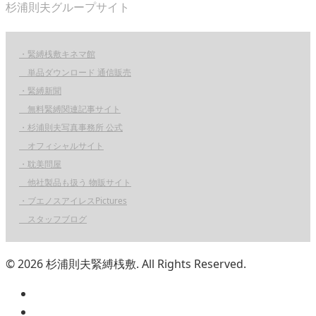
杉浦則夫グループサイト
・緊縛桟敷キネマ館
単品ダウンロード 通信販売
・緊縛新聞
無料緊縛関連記事サイト
・杉浦則夫写真事務所 公式
オフィシャルサイト
・耽美問屋
他社製品も扱う 物販サイト
・ブエノスアイレスPictures
スタッフブログ
© 2026 杉浦則夫緊縛桟敷. All Rights Reserved.