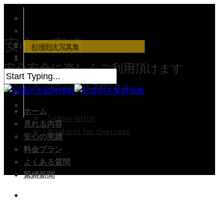
安心の実績
杉浦則夫写真集
会員ログイン
安心安全に楽しくご利用頂けます
会員専用サイト
ダウンロード専用ページ
入会案内
English
ホーム
Subscription
見れる内容
Products for Overseas
安心の実績
料金プラン
よくある質問
緊縛新聞