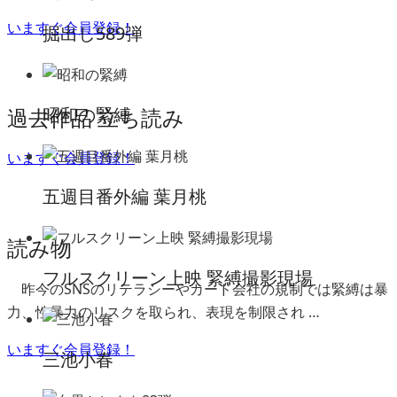
いますぐ会員登録！
掘出し589弾
過去作品 立ち読み
昭和の緊縛
いますぐ会員登録！
五週目番外編 葉月桃
読み物
フルスクリーン上映 緊縛撮影現場
昨今のSNSのリテラシーやカード会社の規制では緊縛は暴
力、性暴力のリスクを取られ、表現を制限され …
いますぐ会員登録！
三池小春