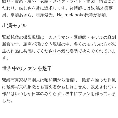
縛り・責め・羞恥・衣装・メイク・ライト・構図・情景にこ
だわり、厳しさを常に追求します。緊縛師には故 濡木痴夢
男、奈加あきら、志摩紫光、HajimeKinoko氏等が参加。
出演モデル
緊縛桟敷の撮影現場は、カメラマン・緊縛師・モデルの真剣
勝負です。罵声が飛び交う現場の中、多くのモデルの方が先
生の作品に共感してくださり本気な姿勢で挑んでくれていま
す。
世界中のファンを魅了
緊縛写真家杉浦則夫は昭和期から活躍し、陰影を操った作風
は緊縛写真の象徴とも言えるかもしれません。数えきれない
作品はいつしか日本のみならず世界中にファンを作っていま
した。