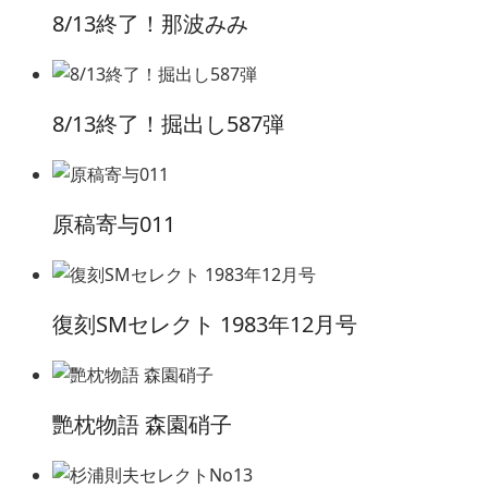
8/13終了！那波みみ
8/13終了！掘出し587弾
原稿寄与011
復刻SMセレクト 1983年12月号
艷枕物語 森園硝子