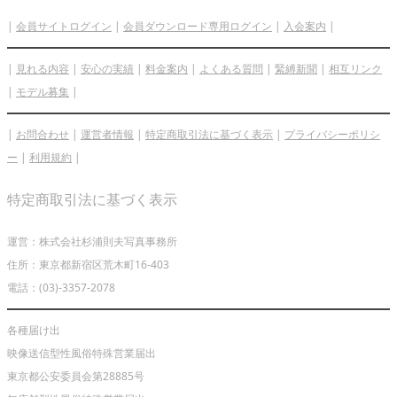
|
会員サイトログイン
|
会員ダウンロード専用ログイン
|
入会案内
|
|
見れる内容
|
安心の実績
|
料金案内
|
よくある質問
|
緊縛新聞
|
相互リンク
|
モデル募集
|
|
お問合わせ
|
運営者情報
|
特定商取引法に基づく表示
|
プライバシーポリシ
ー
|
利用規約
|
特定商取引法に基づく表示
運営：株式会社杉浦則夫写真事務所
住所：東京都新宿区荒木町16-403
電話：(03)-3357-2078
各種届け出
映像送信型性風俗特殊営業届出
東京都公安委員会第28885号