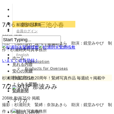
7/16・23 UP 三池小春
杉浦則夫写真集
会員ログイン
285枚 掲載
会員専用サイト
撮影：杉浦則夫 緊縛：奈加あきら 助演：鏡堂みやび 制
ダウンロード専用ページ
入会案内
作：杉浦則夫写真事務所
English
ホーム
いますぐ会員登録！
Subscription
見れる内容
Products for Overseas
安心の実績
料金プラン
杉浦則夫緊縛桟敷20周年！緊縛写真作品 毎週続々掲載中
よくある質問
7/2・9 UP 那波みみ
緊縛新聞
208枚 動画25分 掲載
マリカ
撮影：杉浦則夫 緊縛：奈加あきら 助演：鏡堂みやび 制
作：杉浦則夫写真事務所