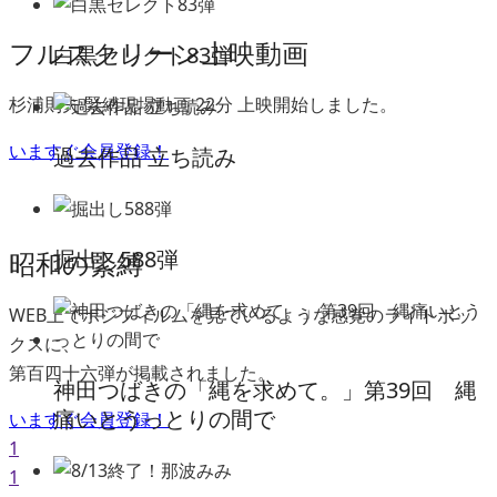
フルスクリーン上映動画
白黒セレクト83弾
杉浦則夫 緊縛現場動画 22分 上映開始しました。
いますぐ会員登録！
過去作品 立ち読み
掘出し588弾
昭和の緊縛
WEB上でボジフィルムを見ているような感覚のライトボッ
クスに、
第百四十六弾が掲載されました。
神田つばきの「縄を求めて。」第39回 縄
痛いとうっとりの間で
いますぐ会員登録！
1
1