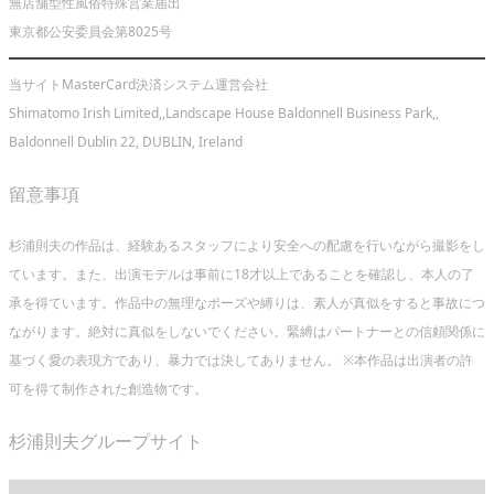
無店舗型性風俗特殊営業届出
東京都公安委員会第8025号
当サイトMasterCard決済システム運営会社
Shimatomo Irish Limited,,Landscape House Baldonnell Business Park,,
Baldonnell Dublin 22, DUBLIN, Ireland
留意事項
杉浦則夫の作品は、経験あるスタッフにより安全への配慮を行いながら撮影をし
ています。また、出演モデルは事前に18才以上であることを確認し、本人の了
承を得ています。作品中の無理なポーズや縛りは、素人が真似をすると事故につ
ながります。絶対に真似をしないでください。緊縛はパートナーとの信頼関係に
基づく愛の表現方であり、暴力では決してありません。 ※本作品は出演者の許
可を得て制作された創造物です。
杉浦則夫グループサイト