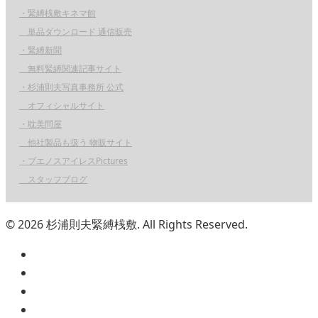
・緊縛桟敷キネマ館
単品ダウンロード 通信販売
・緊縛新聞
無料緊縛関連記事サイト
・杉浦則夫写真事務所 公式
オフィシャルサイト
・耽美問屋
他社製品も扱う 物販サイト
・ブエノスアイレスPictures
スタッフブログ
© 2026 杉浦則夫緊縛桟敷. All Rights Reserved.