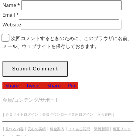
Name
*
Email
*
Website
次回コメントするときのために、このブラウザに名前、
メール、ウェブサイトを保存しておきます。
Share
Tweet
Share
Pin
会員/コンテンツ/サポート
|
会員サイトログイン
|
会員ダウンロード専用ログイン
|
入会案内
|
|
見れる内容
|
安心の実績
|
料金案内
|
よくある質問
|
緊縛新聞
|
相互リンク