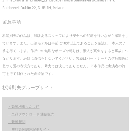
Shimatomo Irish Limited,,Landscape House Baldonnell Business Park,,
Baldonnell Dublin 22, DUBLIN, Ireland
留意事項
杉浦則夫の作品は、経験あるスタッフにより安全への配慮を行いながら撮影をし
ています。また、出演モデルは事前に18才以上であることを確認し、本人の了
承を得ています。作品中の無理なポーズや縛りは、素人が真似をすると事故につ
ながります。絶対に真似をしないでください。緊縛はパートナーとの信頼関係に
基づく愛の表現方であり、暴力では決してありません。 ※本作品は出演者の許
可を得て制作された創造物です。
杉浦則夫グループサイト
・緊縛桟敷キネマ館
単品ダウンロード 通信販売
・緊縛新聞
無料緊縛関連記事サイト