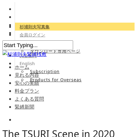
杉浦則夫写真集
会員ログイン
会員専用サイト
ダウンロード専用ページ
入会案内
English
ホーム
Subscription
見れる内容
Products for Overseas
安心の実績
料金プラン
よくある質問
緊縛新聞
The TSURI Scene in 2020