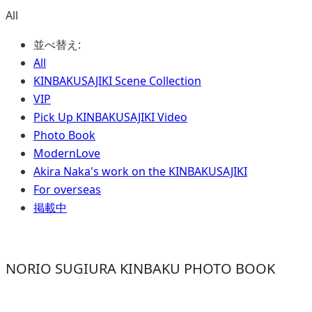
All
並べ替え:
All
KINBAKUSAJIKI Scene Collection
VIP
Pick Up KINBAKUSAJIKI Video
Photo Book
ModernLove
Akira Naka's work on the KINBAKUSAJIKI
For overseas
掲載中
NORIO SUGIURA KINBAKU PHOTO BOOK