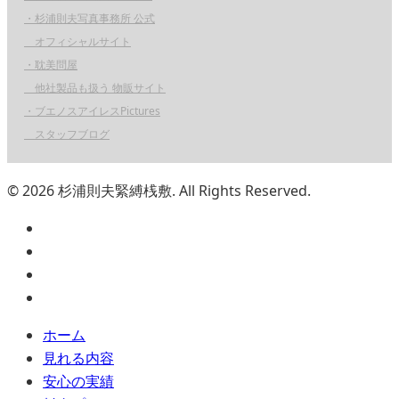
・杉浦則夫写真事務所 公式
オフィシャルサイト
・耽美問屋
他社製品も扱う 物販サイト
・ブエノスアイレスPictures
スタッフブログ
© 2026 杉浦則夫緊縛桟敷. All Rights Reserved.
ホーム
見れる内容
安心の実績