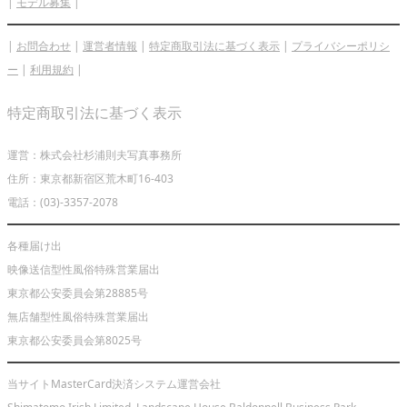
|
モデル募集
|
|
お問合わせ
|
運営者情報
|
特定商取引法に基づく表示
|
プライバシーポリシ
ー
|
利用規約
|
特定商取引法に基づく表示
運営：株式会社杉浦則夫写真事務所
住所：東京都新宿区荒木町16-403
電話：(03)-3357-2078
各種届け出
映像送信型性風俗特殊営業届出
東京都公安委員会第28885号
無店舗型性風俗特殊営業届出
東京都公安委員会第8025号
当サイトMasterCard決済システム運営会社