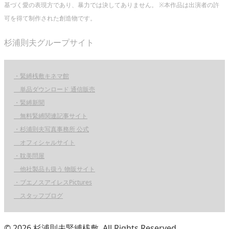
基づく愛の表現方であり、暴力では決してありません。 ※本作品は出演者の許
可を得て制作された創造物です。
杉浦則夫グループサイト
・緊縛桟敷キネマ館
単品ダウンロード 通信販売
・緊縛新聞
無料緊縛関連記事サイト
・杉浦則夫写真事務所 公式
オフィシャルサイト
・耽美問屋
他社製品も扱う 物販サイト
・ブエノスアイレスPictures
スタッフブログ
© 2026 杉浦則夫緊縛桟敷. All Rights Reserved.