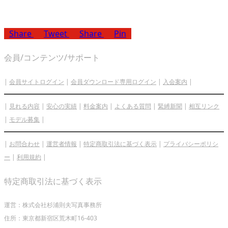
Share
Tweet
Share
Pin
会員/コンテンツ/サポート
|
会員サイトログイン
|
会員ダウンロード専用ログイン
|
入会案内
|
|
見れる内容
|
安心の実績
|
料金案内
|
よくある質問
|
緊縛新聞
|
相互リンク
|
モデル募集
|
|
お問合わせ
|
運営者情報
|
特定商取引法に基づく表示
|
プライバシーポリシ
ー
|
利用規約
|
特定商取引法に基づく表示
運営：株式会社杉浦則夫写真事務所
住所：東京都新宿区荒木町16-403