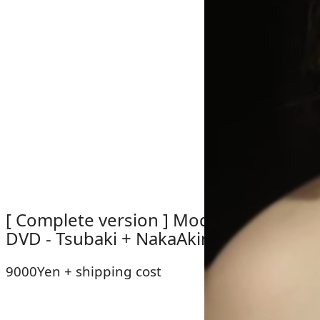
[ Complete version ] Modern Love 6
DVD - Tsubaki + NakaAkira
9000Yen + shipping cost
Sales Format: DVD / Duration: 189 minutes / Data size: