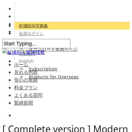
杉浦則夫写真集
会員ログイン
会員専用サイト
ダウンロード専用ページ
入会案内
English
ホーム
Subscription
見れる内容
Products for Overseas
安心の実績
料金プラン
よくある質問
緊縛新聞
[ Complete version ] Modern