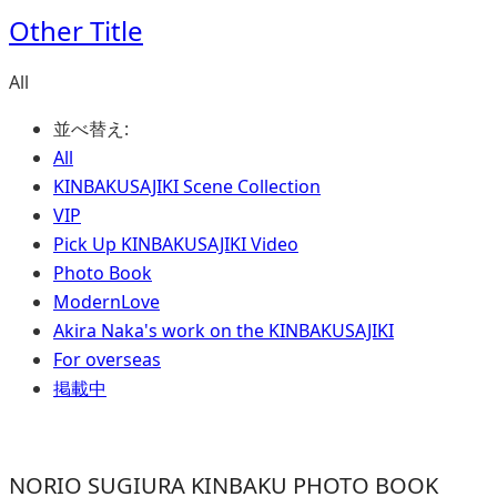
Other Title
All
並べ替え:
All
KINBAKUSAJIKI Scene Collection
VIP
Pick Up KINBAKUSAJIKI Video
Photo Book
ModernLove
Akira Naka's work on the KINBAKUSAJIKI
For overseas
掲載中
NORIO SUGIURA KINBAKU PHOTO BOOK