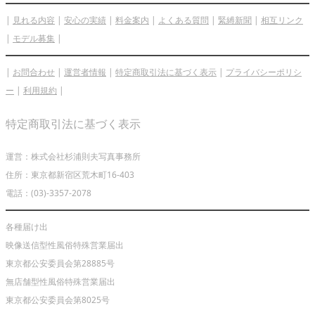
|
見れる内容
|
安心の実績
|
料金案内
|
よくある質問
|
緊縛新聞
|
相互リンク
|
モデル募集
|
|
お問合わせ
|
運営者情報
|
特定商取引法に基づく表示
|
プライバシーポリシ
ー
|
利用規約
|
特定商取引法に基づく表示
運営：株式会社杉浦則夫写真事務所
住所：東京都新宿区荒木町16-403
電話：(03)-3357-2078
各種届け出
映像送信型性風俗特殊営業届出
東京都公安委員会第28885号
無店舗型性風俗特殊営業届出
東京都公安委員会第8025号