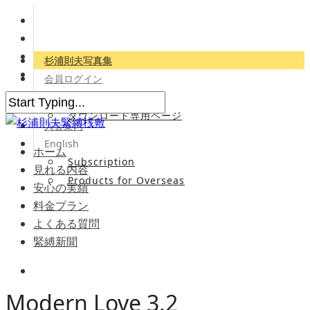
杉浦則夫写真集
会員ログイン
会員専用サイト
ダウンロード専用ページ
入会案内
English
ホーム
Subscription
見れる内容
Products for Overseas
安心の実績
料金プラン
よくある質問
緊縛新聞
Modern Love 3.2