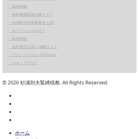
・緊縛新聞
無料緊縛関連記事サイト
・杉浦則夫写真事務所 公式
オフィシャルサイト
・耽美問屋
他社製品も扱う 物販サイト
・ブエノスアイレスPictures
スタッフブログ
© 2026 杉浦則夫緊縛桟敷. All Rights Reserved.
ホーム