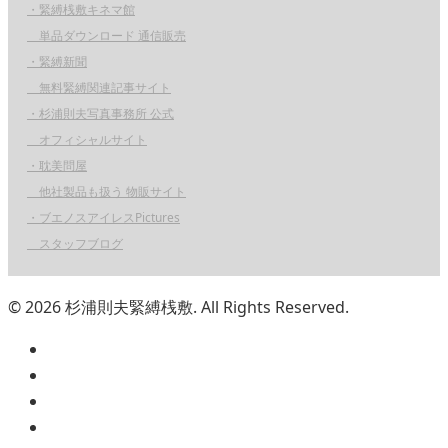
・緊縛桟敷キネマ館
単品ダウンロード 通信販売
・緊縛新聞
無料緊縛関連記事サイト
・杉浦則夫写真事務所 公式
オフィシャルサイト
・耽美問屋
他社製品も扱う 物販サイト
・ブエノスアイレスPictures
スタッフブログ
© 2026 杉浦則夫緊縛桟敷. All Rights Reserved.