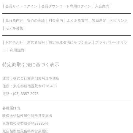
|
会員サイトログイン
|
会員ダウンロード専用ログイン
|
入会案内
|
|
見れる内容
|
安心の実績
|
料金案内
|
よくある質問
|
緊縛新聞
|
相互リンク
|
モデル募集
|
|
お問合わせ
|
運営者情報
|
特定商取引法に基づく表示
|
プライバシーポリシ
ー
|
利用規約
|
特定商取引法に基づく表示
運営：株式会社杉浦則夫写真事務所
住所：東京都新宿区荒木町16-403
電話：(03)-3357-2078
各種届け出
映像送信型性風俗特殊営業届出
東京都公安委員会第28885号
無店舗型性風俗特殊営業届出