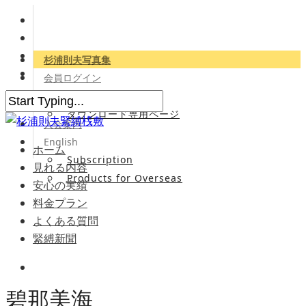
杉浦則夫写真集
会員ログイン
会員専用サイト
ダウンロード専用ページ
入会案内
English
ホーム
Subscription
見れる内容
Products for Overseas
安心の実績
料金プラン
よくある質問
緊縛新聞
碧那美海