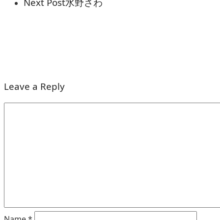
Next Post
水野さわ
Leave a Reply
Name
*