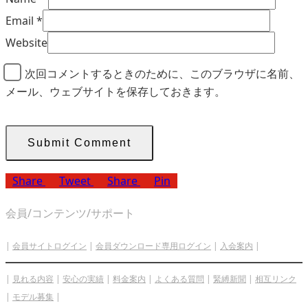
Email
*
Website
次回コメントするときのために、このブラウザに名前、
メール、ウェブサイトを保存しておきます。
Share
Tweet
Share
Pin
会員/コンテンツ/サポート
|
会員サイトログイン
|
会員ダウンロード専用ログイン
|
入会案内
|
|
見れる内容
|
安心の実績
|
料金案内
|
よくある質問
|
緊縛新聞
|
相互リンク
|
モデル募集
|