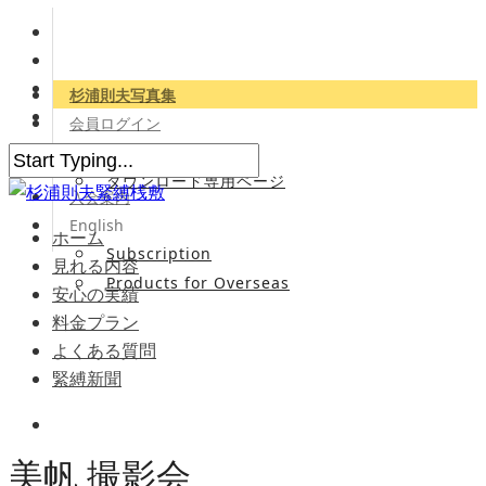
杉浦則夫写真集
会員ログイン
会員専用サイト
ダウンロード専用ページ
入会案内
English
ホーム
Subscription
見れる内容
Products for Overseas
安心の実績
料金プラン
よくある質問
緊縛新聞
美帆 撮影会