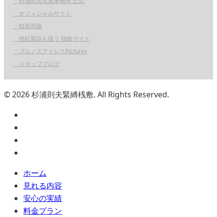
・杉浦則夫写真事務所 公式
オフィシャルサイト
・耽美問屋
他社製品も扱う 物販サイト
・ブエノスアイレスPictures
スタッフブログ
© 2026 杉浦則夫緊縛桟敷. All Rights Reserved.
ホーム
見れる内容
安心の実績
料金プラン