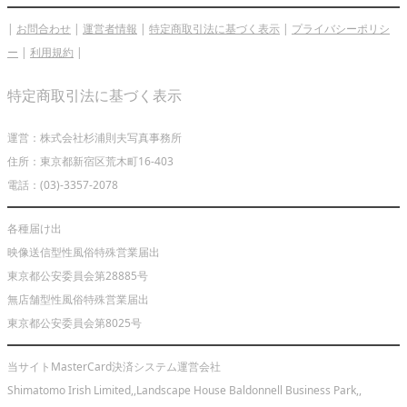
|
お問合わせ
|
運営者情報
|
特定商取引法に基づく表示
|
プライバシーポリシ
ー
|
利用規約
|
特定商取引法に基づく表示
運営：株式会社杉浦則夫写真事務所
住所：東京都新宿区荒木町16-403
電話：(03)-3357-2078
各種届け出
映像送信型性風俗特殊営業届出
東京都公安委員会第28885号
無店舗型性風俗特殊営業届出
東京都公安委員会第8025号
当サイトMasterCard決済システム運営会社
Shimatomo Irish Limited,,Landscape House Baldonnell Business Park,,