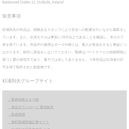
Baldonnell Dublin 22, DUBLIN, Ireland
留意事項
杉浦則夫の作品は、経験あるスタッフにより安全への配慮を行いながら撮影をし
ています。また、出演モデルは事前に18才以上であることを確認し、本人の了
承を得ています。作品中の無理なポーズや縛りは、素人が真似をすると事故につ
ながります。絶対に真似をしないでください。緊縛はパートナーとの信頼関係に
基づく愛の表現方であり、暴力では決してありません。 ※本作品は出演者の許
可を得て制作された創造物です。
杉浦則夫グループサイト
・緊縛桟敷キネマ館
単品ダウンロード 通信販売
・緊縛新聞
無料緊縛関連記事サイト