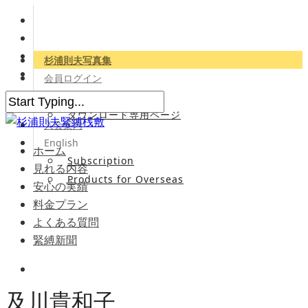
杉浦則夫写真集
会員ログイン
会員専用サイト
ダウンロード専用ページ
入会案内
English
ホーム
Subscription
見れる内容
Products for Overseas
安心の実績
料金プラン
よくある質問
緊縛新聞
及川貴和子