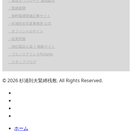
単品ダウンロード 通信販売
・緊縛新聞
無料緊縛関連記事サイト
・杉浦則夫写真事務所 公式
オフィシャルサイト
・耽美問屋
他社製品も扱う 物販サイト
・ブエノスアイレスPictures
スタッフブログ
© 2026 杉浦則夫緊縛桟敷. All Rights Reserved.
ホーム