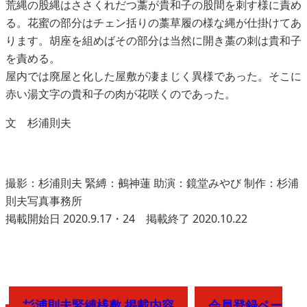
荒縄の股縄はささくれだつ藁が貴和子の股間を刺す様に責め
る。花蜜の部分はチェン括りの藁草履の様な縄が仕掛けてあ
ります。胡座を組めばその部分は当然に開き藁の刺は貴和子
を責める。
屋内では廃屋と化した屋敷が凄まじく異様であった。そこに
赤い湯文字の貴和子の肉が花咲くのであった。
文 杉浦則夫
撮影：杉浦則夫 緊縛：鵺神蓮 助演：鏡堂みやび 制作：杉浦
則夫写真事務所
掲載開始日 2020.9.17・24 掲載終了 2020.10.22
杉浦則夫緊縛桟敷 掲載内容
会員登録ペー