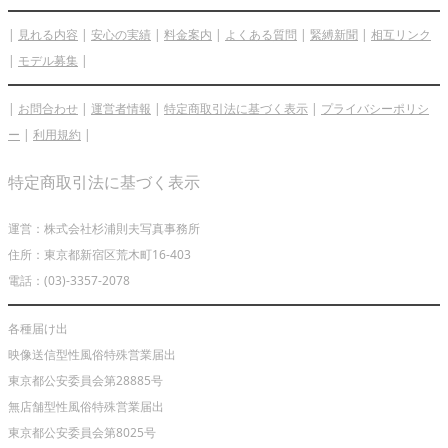
|
見れる内容
|
安心の実績
|
料金案内
|
よくある質問
|
緊縛新聞
|
相互リンク
|
モデル募集
|
|
お問合わせ
|
運営者情報
|
特定商取引法に基づく表示
|
プライバシーポリシ
ー
|
利用規約
|
特定商取引法に基づく表示
運営：株式会社杉浦則夫写真事務所
住所：東京都新宿区荒木町16-403
電話：(03)-3357-2078
各種届け出
映像送信型性風俗特殊営業届出
東京都公安委員会第28885号
無店舗型性風俗特殊営業届出
東京都公安委員会第8025号