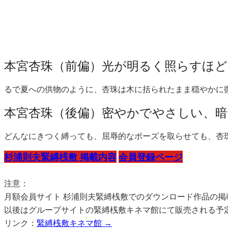
本宮杏珠（前偏）光が明るく照らすほ
るで夏への供物のように、杏珠は木に括られたまま穏やかに
本宮杏珠（後偏）密やかでやさしい、暗
どんなにきつく縛っても、屈辱的なポーズを取らせても、杏
杉浦則夫緊縛桟敷 掲載内容
会員登録ページ
注意：
月額会員サイト 杉浦則夫緊縛桟敷でのダウンロード作品の掲
以後はグループサイトの緊縛桟敷キネマ館にて販売される予
リンク：
緊縛桟敷キネマ館 →