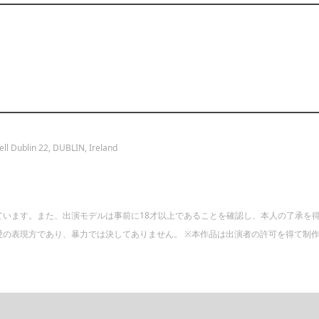
ll Dublin 22, DUBLIN, Ireland
ています。また、出演モデルは事前に18才以上であることを確認し、本人の了承を
の表現方であり、暴力では決してありません。 ※本作品は出演者の許可を得て制