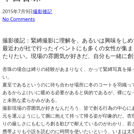
2015年7月9日
撮影後記
No Comments
撮影後記：緊縛撮影に理解を、あるいは興味をしめ
最近わが社で行ったイベントにも多くの女性が集ま
たりたい。現場の雰囲気が好きだ、自分も一緒に創
杏珠の場合は縛りの経験があまりなく、かって緊縛写真を撮
い。
夏至であるというのに待ち合わせ場所に冬のコートを羽織っ
あるからよけいに暖める必要があると病的であるが、裸になっ
と未熟な柔らかみがある。
撮影現場の雰囲気が好きなんだろう、皆で創る行為の中心に
元を運ぶようにして腕に抱えて持って帰る姿が印象的だ。杏
りの厳しさにもむしろ創る歓びで耐えているのがわかり、若
携帯よりも小説を読むのに時間を使いたいという、いまは太