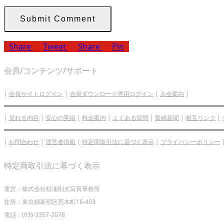
Share
Tweet
Share
Pin
会員/コンテンツ/サポート
|
会員サイトログイン
|
会員ダウンロード専用ログイン
|
入会案内
|
|
見れる内容
|
安心の実績
|
料金案内
|
よくある質問
|
緊縛新聞
|
相互リンク
|
|
お問合わせ
|
運営者情報
|
特定商取引法に基づく表示
|
プライバシーポリシー
特定商取引法に基づく表示
運営：株式会社杉浦則夫写真事務所
住所：東京都新宿区荒木町16-403
電話：(03)-3357-2078