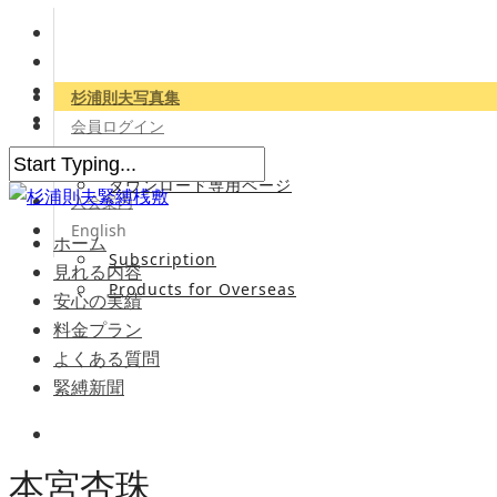
杉浦則夫写真集
会員ログイン
会員専用サイト
ダウンロード専用ページ
入会案内
English
ホーム
Subscription
見れる内容
Products for Overseas
安心の実績
料金プラン
よくある質問
緊縛新聞
本宮杏珠