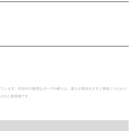
得ています。作品中の無理なポーズや縛りは、素人が真似をすると事故につながり
作された創造物です。