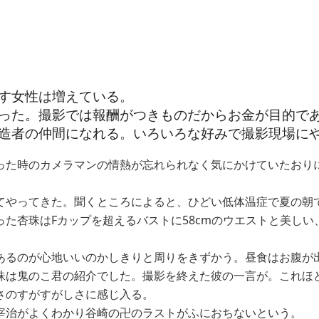
す女性は増えている。
った。撮影では報酬がつきものだからお金が目的で
造者の仲間になれる。いろいろな好みで撮影現場に
った時のカメラマンの情熱が忘れられなく気にかけていたおり
てやってきた。聞くところによると、ひどい低体温症で夏の朝
た杏珠はFカップを超えるバストに58cmのウエストと美し
あるのが心地いいのかしきりと周りをきずかう。昼食はお腹が
珠は鬼のこ君の紹介でした。撮影を終えた彼の一言が。これほ
さのすがすがしさに感じ入る。
宰治がよくわかり谷崎の卍のラストがふにおちないという。