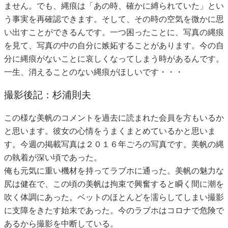
ません。でも、縄痕は「あの時、確かに縛られていた」とい
う事実を再確認できます。そして、その時の空気を微かに思
い出すことができるんです。一つ困ったことに、写真の縄痕
を見て、写真の中の自分に嫉妬することがあります。今の自
分に縄痕がないことに哀しくなってしまう時があるんです。
一生、消えることのない縄痕がほしいです・・・
撮影後記：杉浦則夫
この様な美帆のコメントを過去に読まれた会員を方もいるか
と思います。彼女の心情をうまくまとめているかと思いま
す。今週の掲載写真は２０１６年ごろの写真です。美帆の縄
の執着が深い頃であった。
俺も元気に重い機材を持ってラブホに通った。美帆の魅力な
尻は健在で、この頃の美帆は拘束で興奮すると瞬く間に潮を
吹く体調にあった。ベットのほとんどを濡らしてしまい撮影
に支障をきたす始末であった。今のラブホはコロナで危険で
あるから撮影を中断している。