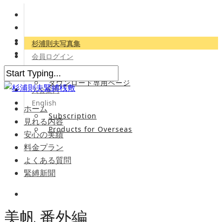
杉浦則夫写真集
会員ログイン
会員専用サイト
ダウンロード専用ページ
入会案内
English
ホーム
Subscription
見れる内容
Products for Overseas
安心の実績
料金プラン
よくある質問
緊縛新聞
美帆 番外編