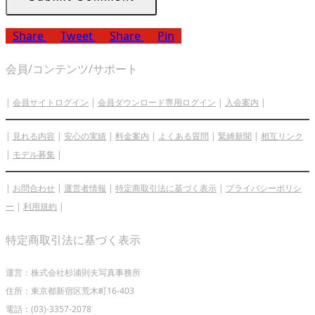
Share
Tweet
Share
Pin
会員/コンテンツ/サポート
|
会員サイトログイン
|
会員ダウンロード専用ログイン
|
入会案内
|
|
見れる内容
|
安心の実績
|
料金案内
|
よくある質問
|
緊縛新聞
|
相互リンク
|
モデル募集
|
|
お問合わせ
|
運営者情報
|
特定商取引法に基づく表示
|
プライバシーポリシ
ー
|
利用規約
|
特定商取引法に基づく表示
運営：株式会社杉浦則夫写真事務所
住所：東京都新宿区荒木町16-403
電話：(03)-3357-2078