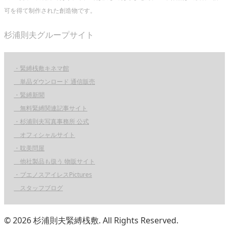
可を得て制作された創造物です。
杉浦則夫グループサイト
・緊縛桟敷キネマ館
単品ダウンロード 通信販売
・緊縛新聞
無料緊縛関連記事サイト
・杉浦則夫写真事務所 公式
オフィシャルサイト
・耽美問屋
他社製品も扱う 物販サイト
・ブエノスアイレスPictures
スタッフブログ
© 2026 杉浦則夫緊縛桟敷. All Rights Reserved.