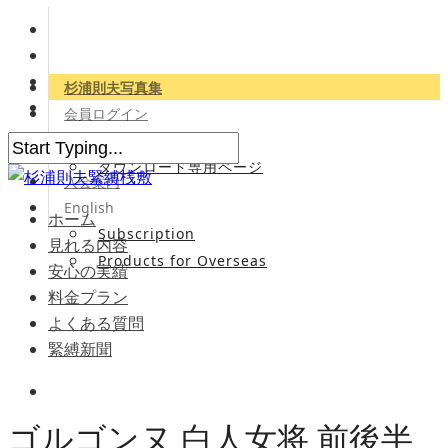
杉浦則夫写真集
会員ログイン
会員専用サイト
ダウンロード専用ページ
入会案内
English
ホーム
Subscription
見れる内容
Products for Overseas
安心の実績
料金プラン
よくある質問
緊縛新聞
ゴルゴンヌ 白人女将 前後半