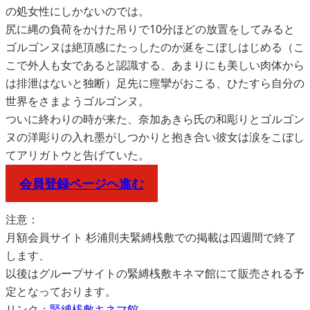
の処女性にしかないのでは。
尻に縄の負荷をかけた吊りで10分ほどの放置をしてみると
ゴルゴンヌは絶頂感にたっしたのか涎をこぼしはじめる（こ
こで外人も女であると認識する、あまりにも美しい肉体から
は排泄はないと独断）足先に痙攣がおこる、ひたすら自分の
世界をさまようゴルゴンヌ。
ついに終わりの時が来た、奈加あきら氏の和彫りとゴルゴン
ヌの洋彫りの入れ墨がしつかりと抱き合い彼女は涙をこぼし
てアリガトウと告げていた。
会員登録ページヘ進む
注意：
月額会員サイト 杉浦則夫緊縛桟敷での掲載は四週間で終了
します、
以後はグループサイトの緊縛桟敷キネマ館にて販売される予
定となっております。
リンク：
緊縛桟敷キネマ館 →