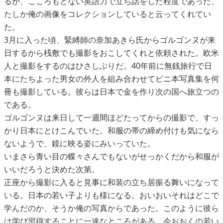
るが、こころもとない英語力で立ち話をした程度であった、
たしか俺の画像をコレクションしていると云ってくれてい
た。
3月に入った頃、緊縛師の奈加あきら氏からゴルゴンヌが来
日するから桟敷でも撮影をおこしてくれと依頼された。欧米
人と撮影をするのはひさしぶりだ。40年前に無銭旅行で日
本にたちよった男女の外人を組み合わせてビニ本写真集を何
冊も撮影している。彼らは日本で金を作り次の国へ旅立つの
である。
ゴルゴンヌは来日して一週間ほどたってからの撮影で、すっ
かり日本にとけこんでいた。和服の帯の締め付けも気になら
ないようで、鏡に映る姿にみいっていた。
いまさら青い目の蝶々さんでもないがせっかくだから和服が
いいだろうと決めた次第。
正座から撮影に入ると見事に和装の立ち居振る舞いになって
いる。日本の若い子よりも様になる。おいおいそれはどこで
学んだのか、そうか俺の写真からであった。このように彼ら
は学び習得することに一途なところがある。今おおくの若い