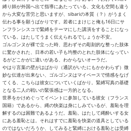
縛り師が外国へ出て指導にあたっている、文化も空間も違う
から大変な苦労と思いますが、sibariの本質（？）がうまく
伝わる事を願うばかりです。若者にまけじと俺も16日にサ
ンフランシスコで緊縛をテーマにした講演をすることになっ
ている。はたしてうまく伝えられるでしょうか不安。
ゴルゴンヌが裸で立った時、思わずその彫刻的な整った肢体
に驚かされた、日本の若い子も均整のとれた肢体になってい
るがどこかがに違いがある、わからないオーラだ。
やはり言葉の壁がはばかり（通訳がいたにもかかわらず）微
妙な伝達が出来ない、ゴルゴンヌはマイペースで情感をなげ
てくる、こちらは彼女についていくばかり。緊縛写真の基礎
となる二人の戦いの緊張感は一方的となる。
世界をかけめぐってイベントに参加している彼女（フランス
国籍）であるから、縄の快楽は身にしみているが、羞恥を理
解するのは困難であるようだ。羞恥。はたして縄酔いする女
にある羞恥とは。それはすでに羞恥を快楽の道具としている
のではないだろうか、してみると緊縛における羞恥とは受縛