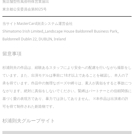
無店舗型性風俗特殊営業届出
東京都公安委員会第8025号
当サイトMasterCard決済システム運営会社
Shimatomo Irish Limited,,Landscape House Baldonnell Business Park,,
Baldonnell Dublin 22, DUBLIN, Ireland
留意事項
杉浦則夫の作品は、経験あるスタッフにより安全への配慮を行いながら撮影をし
ています。また、出演モデルは事前に18才以上であることを確認し、本人の了
承を得ています。作品中の無理なポーズや縛りは、素人が真似をすると事故につ
ながります。絶対に真似をしないでください。緊縛はパートナーとの信頼関係に
基づく愛の表現方であり、暴力では決してありません。 ※本作品は出演者の許
可を得て制作された創造物です。
杉浦則夫グループサイト