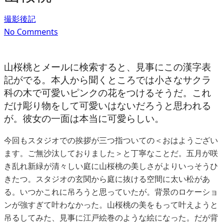
撮影後記
No Comments
山桜桃とメールに検索すると、見事にこの漢字表
記がでる。本人から聞くところでは小さなサクラ
科の木で可愛いピンクの花をつけるそうだ。これ
だけ彫り物をして可愛いはないだろうと思われる
が。彼女の一面は本当に可愛らしい。
今回もスタジオでの挨拶が三つ指ついての＜おはようござい
ます。ご無沙汰しておりました＞と丁寧なことだ。五月が咲
き乱れ新緑が清々しい庭に山桜桃の美しさがよりいっそうひ
きたつ。スタジオの玄関から庭に抜ける空間に太い松があ
る。いつかこれに吊ろうと思っていたが。背景のロケーショ
ンが強すぎて叶わなかった。山桜桃の美をもって叶えようと
吊るしてみた、見事に江戸絵巻のような絵になった。だが背