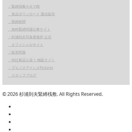
・緊縛桟敷キネマ館
単品ダウンロード 通信販売
・緊縛新聞
無料緊縛関連記事サイト
・杉浦則夫写真事務所 公式
オフィシャルサイト
・耽美問屋
他社製品も扱う 物販サイト
・ブエノスアイレスPictures
スタッフブログ
© 2026 杉浦則夫緊縛桟敷. All Rights Reserved.