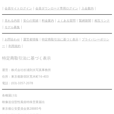
|
会員サイトログイン
|
会員ダウンロード専用ログイン
|
入会案内
|
|
見れる内容
|
安心の実績
|
料金案内
|
よくある質問
|
緊縛新聞
|
相互リンク
|
モデル募集
|
|
お問合わせ
|
運営者情報
|
特定商取引法に基づく表示
|
プライバシーポリシ
ー
|
利用規約
|
特定商取引法に基づく表示
運営：株式会社杉浦則夫写真事務所
住所：東京都新宿区荒木町16-403
電話：(03)-3357-2078
各種届け出
映像送信型性風俗特殊営業届出
東京都公安委員会第28885号