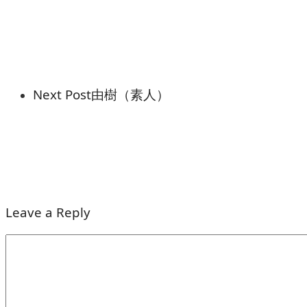
Next Post
由樹（素人）
Leave a Reply