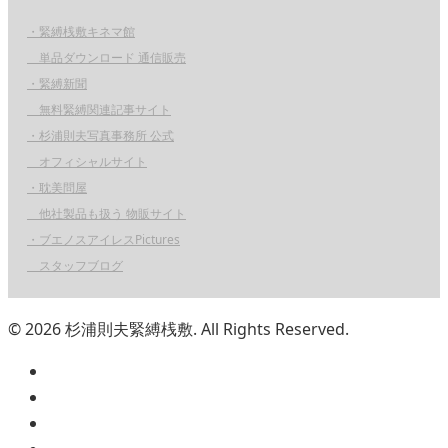
・緊縛桟敷キネマ館
単品ダウンロード 通信販売
・緊縛新聞
無料緊縛関連記事サイト
・杉浦則夫写真事務所 公式
オフィシャルサイト
・耽美問屋
他社製品も扱う 物販サイト
・ブエノスアイレスPictures
スタッフブログ
© 2026 杉浦則夫緊縛桟敷. All Rights Reserved.