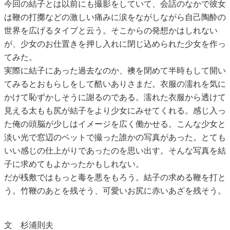
今回の結子とは以前にも撮影をしていて、会話のなかで彼女
は鞭の打擲などの激しい痛みに涙をながしながら自己陶酔の
世界を広げるタイプと云う。そこからの発想かはしれない
が、少女のお仕置きを押し入れに閉じ込められた少女を作っ
てみた。
実際に結子にあった過去なのか、襖を閉めて半時もして開い
てみるとおもらしをして酷いありさまだ。衣服の濡れを気に
かけて恥ずかしそうに謝るのである。濡れた衣服から透けて
見える太もも尻が結子をより少女にみせてくれる。感じ入っ
た俺の頭脳が少しはイメージを広く働かせる。こんな少女と
淡い光で窓辺のベットで撮った誰かの写真があった。とても
いい感じの仕上がりであったのを思い出す。そんな写真を結
子に求めてもよかったかもしれない。
だが桟敷ではもっと毒を悪をもろう。結子の求める鞭を打と
う。竹鞭のあとを残そう、可愛いお尻に赤いあざを残そう。
文 杉浦則夫