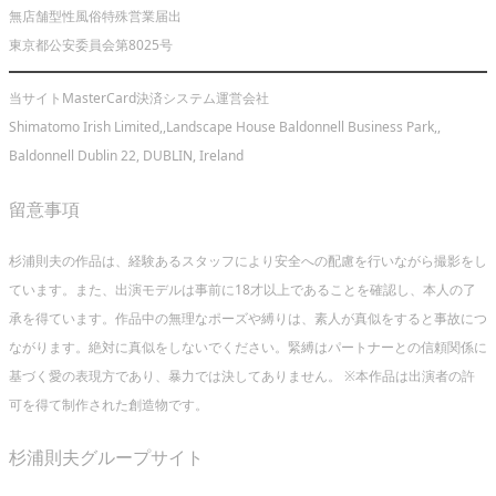
無店舗型性風俗特殊営業届出
東京都公安委員会第8025号
当サイトMasterCard決済システム運営会社
Shimatomo Irish Limited,,Landscape House Baldonnell Business Park,,
Baldonnell Dublin 22, DUBLIN, Ireland
留意事項
杉浦則夫の作品は、経験あるスタッフにより安全への配慮を行いながら撮影をし
ています。また、出演モデルは事前に18才以上であることを確認し、本人の了
承を得ています。作品中の無理なポーズや縛りは、素人が真似をすると事故につ
ながります。絶対に真似をしないでください。緊縛はパートナーとの信頼関係に
基づく愛の表現方であり、暴力では決してありません。 ※本作品は出演者の許
可を得て制作された創造物です。
杉浦則夫グループサイト