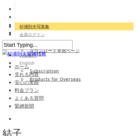
杉浦則夫写真集
会員ログイン
会員専用サイト
ダウンロード専用ページ
入会案内
English
ホーム
Subscription
見れる内容
Products for Overseas
安心の実績
料金プラン
よくある質問
緊縛新聞
結子