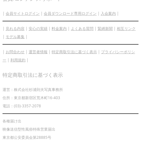
|
会員サイトログイン
|
会員ダウンロード専用ログイン
|
入会案内
|
|
見れる内容
|
安心の実績
|
料金案内
|
よくある質問
|
緊縛新聞
|
相互リンク
|
モデル募集
|
|
お問合わせ
|
運営者情報
|
特定商取引法に基づく表示
|
プライバシーポリシ
ー
|
利用規約
|
特定商取引法に基づく表示
運営：株式会社杉浦則夫写真事務所
住所：東京都新宿区荒木町16-403
電話：(03)-3357-2078
各種届け出
映像送信型性風俗特殊営業届出
東京都公安委員会第28885号