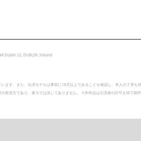
ll Dublin 22, DUBLIN, Ireland
ています。また、出演モデルは事前に18才以上であることを確認し、本人の了承を
の表現方であり、暴力では決してありません。 ※本作品は出演者の許可を得て制