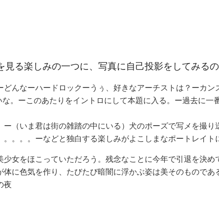
真を見る楽しみの一つに、写真に自己投影をしてみる
ーどんなーハードロックーうぅ、好きなアーチストは？ーカンズ
ないな。ーこのあたりをイントロにして本題に入る。ー過去に
）
。ー（いま君は街の雑踏の中にいる）犬のポーズで写メを撮り
。。。。。ーなどと独白する楽しみがよこしまなポートレイト
美少女をほこっていただろう。残念なことに今年で引退を決め
が体に色気を作り、たびたび暗闇に浮かぶ姿は美そのものであ
の夜