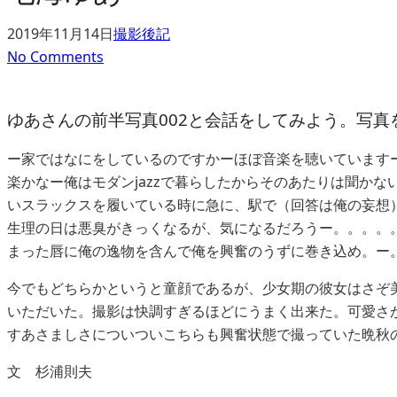
2019年11月14日
撮影後記
No Comments
ゆあさんの前半写真002と会話をしてみよう。写
ー家ではなにをしているのですかーほぼ音楽を聴いています
楽かなー俺はモダンjazzで暮らしたからそのあたりは聞か
いスラックスを履いている時に急に、駅で（回答は俺の妄想
生理の日は悪臭がきっくなるが、気になるだろうー。。。。
まった唇に俺の逸物を含んで俺を興奮のうずに巻き込め。ー
今でもどちらかというと童顔であるが、少女期の彼女はさぞ
いただいた。撮影は快調すぎるほどにうまく出来た。可愛さ
すあさましさについついこちらも興奮状態で撮っていた晩秋
文 杉浦則夫