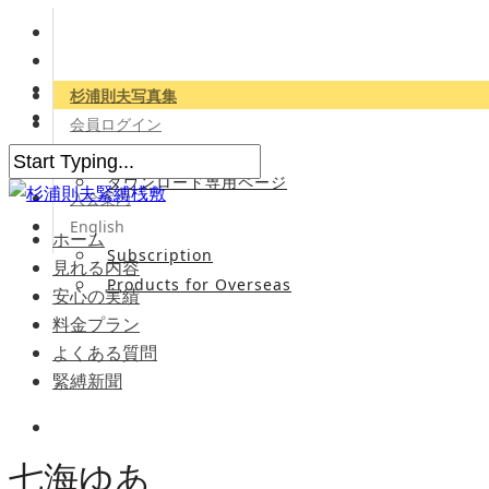
杉浦則夫写真集
会員ログイン
会員専用サイト
ダウンロード専用ページ
入会案内
English
ホーム
Subscription
見れる内容
Products for Overseas
安心の実績
料金プラン
よくある質問
緊縛新聞
七海ゆあ