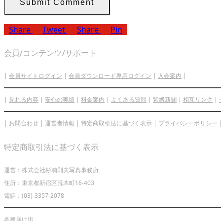
Share
Tweet
Share
Pin
会員/コンテンツ/サポート
|
会員サイトログイン
|
会員ダウンロード専用ログイン
|
入会案内
|
|
見れる内容
|
安心の実績
|
料金案内
|
よくある質問
|
緊縛新聞
|
相互リンク
|
|
お問合わせ
|
運営者情報
|
特定商取引法に基づく表示
|
プライバシーポリシー
特定商取引法に基づく表示
運営：株式会社杉浦則夫写真事務所
住所：東京都新宿区荒木町16-403
電話：(03)-3357-2078
各種届け出