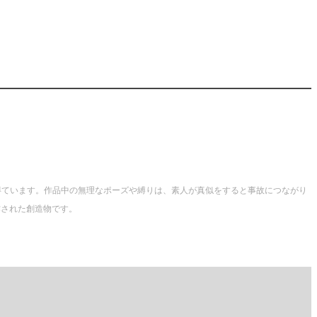
得ています。作品中の無理なポーズや縛りは、素人が真似をすると事故につながり
作された創造物です。