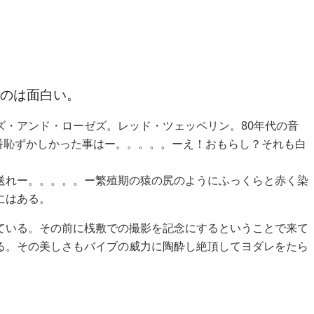
ののは面白い。
・アンド・ローゼズ。レッド・ツェッペリン。80年代の音
一番恥ずかしかった事はー。。。。。ーえ！おもらし？それも白
送れー。。。。。ー繁殖期の猿の尻のようにふっくらと赤く染
にはある。
ている。その前に桟敷での撮影を記念にするということで来て
る。その美しさもバイブの威力に陶酔し絶頂してヨダレをたら