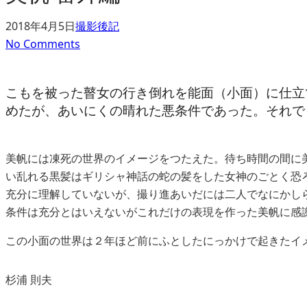
2018年4月5日
撮影後記
No Comments
こもを被った瞽女の行き倒れを能面（小面）に仕立
めたが、あいにくの晴れた悪条件であった。それで
美帆には凍死の世界のイメージをつたえた。待ち時間の間に
い乱れる黒髪はギリシャ神話の蛇の髪をした女神のごとく恐
充分に理解していないが、撮り進あいだには二人でなにかし
条件は充分とはいえないがこれだけの表現を作った美帆に感
この小面の世界は２年ほど前にふとしたにっかけで起きたイ
杉浦 則夫