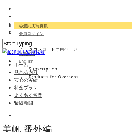
杉浦則夫写真集
会員ログイン
会員専用サイト
ダウンロード専用ページ
入会案内
English
ホーム
Subscription
見れる内容
Products for Overseas
安心の実績
料金プラン
よくある質問
緊縛新聞
美帆 番外編