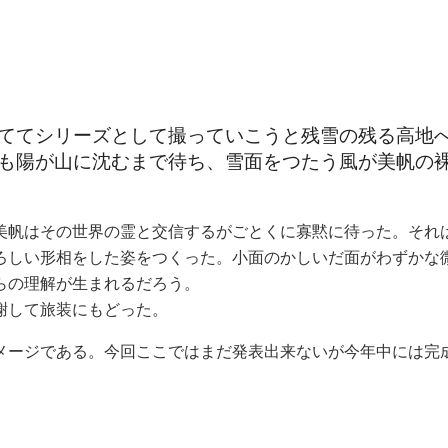
ててシリーズとして撮っていこうと残雪の残る高地
も陽が山に沈むまで待ち、雪面をつたう風が美帆の
美帆はその世界の霊と交信するがごとくに寡黙に待った。それ
ろしい形相をした姿をつくった。小面のかしいだ面がわずかな
らの理解が生まれるだろう。
謝して旅装にもどった。
メージである。今回ここではまだ発表出来ないが今年中には完