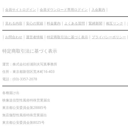
|
会員サイトログイン
|
会員ダウンロード専用ログイン
|
入会案内
|
|
見れる内容
|
安心の実績
|
料金案内
|
よくある質問
|
緊縛新聞
|
相互リンク
|
|
お問合わせ
|
運営者情報
|
特定商取引法に基づく表示
|
プライバシーポリシー
特定商取引法に基づく表示
運営：株式会社杉浦則夫写真事務所
住所：東京都新宿区荒木町16-403
電話：(03)-3357-2078
各種届け出
映像送信型性風俗特殊営業届出
東京都公安委員会第28885号
無店舗型性風俗特殊営業届出
東京都公安委員会第8025号