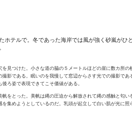
たホテルで。冬であった海岸では風が強く砂嵐がひ
。
穴を見つけた。小さな道の脇の５メートルほどの崖に数カ所の
の撮影である。眠いのを我慢して窓辺からさす光での撮影であ
も後ろ姿で表現できてこそ価値がある。
美帆をとった。美帆は縄の圧迫から解放されて縄の感触と匂い
感を集めようとしているのだ。乳頭が起立して白い肌が光に照