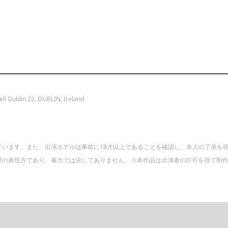
ll Dublin 22, DUBLIN, Ireland
ています。また、出演モデルは事前に18才以上であることを確認し、本人の了承を
の表現方であり、暴力では決してありません。 ※本作品は出演者の許可を得て制