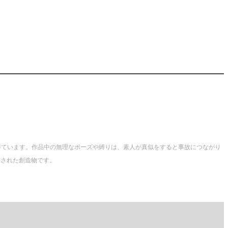
得ています。作品中の無理なポーズや縛りは、素人が真似をすると事故につながり
作された創造物です。