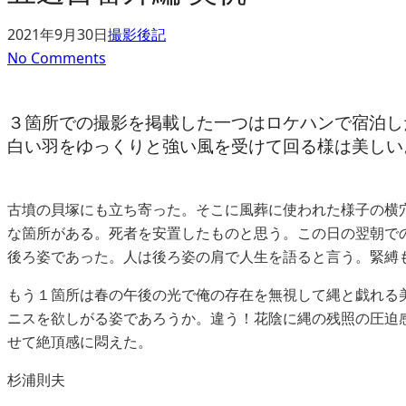
2021年9月30日
撮影後記
No Comments
３箇所での撮影を掲載した一つはロケハンで宿泊し
白い羽をゆっくりと強い風を受けて回る様は美しい
古墳の貝塚にも立ち寄った。そこに風葬に使われた様子の横
な箇所がある。死者を安置したものと思う。この日の翌朝で
後ろ姿であった。人は後ろ姿の肩で人生を語ると言う。緊縛
もう１箇所は春の午後の光で俺の存在を無視して縄と戯れる
ニスを欲しがる姿であろうか。違う！花陰に縄の残照の圧迫
せて絶頂感に悶えた。
杉浦則夫