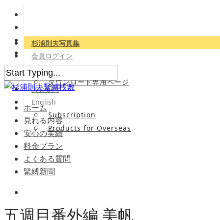
杉浦則夫写真集
会員ログイン
会員専用サイト
ダウンロード専用ページ
入会案内
English
ホーム
Subscription
見れる内容
Products for Overseas
安心の実績
料金プラン
よくある質問
緊縛新聞
五週目番外編 美帆