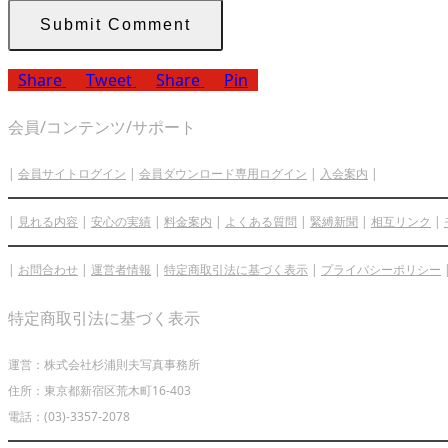
Share
Tweet
Share
Pin
会員/コンテンツ/サポート
|
会員サイトログイン
|
会員ダウンロード専用ログイン
|
入会案内
|
|
見れる内容
|
安心の実績
|
料金案内
|
よくある質問
|
緊縛新聞
|
相互リンク
|
|
お問合わせ
|
運営者情報
|
特定商取引法に基づく表示
|
プライバシーポリシー
特定商取引法に基づく表示
運営：株式会社杉浦則夫写真事務所
住所：東京都新宿区荒木町16-403
電話：(03)-3357-2078