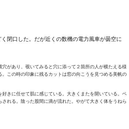
どく閉口した。だが近くの数機の電力風車が曇空に
横穴があり、覗いてみると穴に添って２箇所の人が横たえる様
る。この時の印象に残るカットは窓の向こうを見つめる美帆の
を好きに任せて肌に感じている。大きくまたを開いている。ペ
らされる。陰った股間に滴が流れた。やがて大きく体をうねら