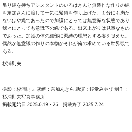
吊り縄を持ちアシスタントのいろはさんと無造作な作りの縄
を奈加さんに渡して一気に緊縛を作り上げた。１分にも満た
ないはや縄であったので加護にとっては無意識な状態であり
我々にとっても意識下の縄である。出来上がりは見事なもの
であった。加護の体の細部に緊縛の理想とする姿を捉えた。
偶然か無意識の作りの本物かそれが俺の求めている世界観で
ある。
杉浦則夫
撮影：杉浦則夫 緊縛：奈加あきら 助演：鏡堂みやび 制作：
杉浦則夫写真事務所
掲載開始日 2025.6.19・26 掲載終了 2025.7.24