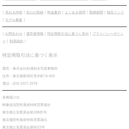
|
見れる内容
|
安心の実績
|
料金案内
|
よくある質問
|
緊縛新聞
|
相互リンク
|
モデル募集
|
|
お問合わせ
|
運営者情報
|
特定商取引法に基づく表示
|
プライバシーポリシ
ー
|
利用規約
|
特定商取引法に基づく表示
運営：株式会社杉浦則夫写真事務所
住所：東京都新宿区荒木町16-403
電話：(03)-3357-2078
各種届け出
映像送信型性風俗特殊営業届出
東京都公安委員会第28885号
無店舗型性風俗特殊営業届出
東京都公安委員会第8025号