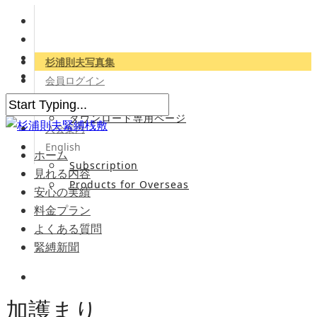
杉浦則夫写真集
会員ログイン
会員専用サイト
ダウンロード専用ページ
入会案内
English
ホーム
Subscription
見れる内容
Products for Overseas
安心の実績
料金プラン
よくある質問
緊縛新聞
加護まり