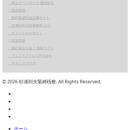
単品ダウンロード 通信販売
・緊縛新聞
無料緊縛関連記事サイト
・杉浦則夫写真事務所 公式
オフィシャルサイト
・耽美問屋
他社製品も扱う 物販サイト
・ブエノスアイレスPictures
スタッフブログ
© 2026 杉浦則夫緊縛桟敷. All Rights Reserved.
ホーム