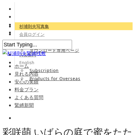
杉浦則夫写真集
会員ログイン
会員専用サイト
ダウンロード専用ページ
入会案内
English
ホーム
Subscription
見れる内容
Products for Overseas
安心の実績
料金プラン
よくある質問
緊縛新聞
彩咲萌 いばらの庭で蜜をたた