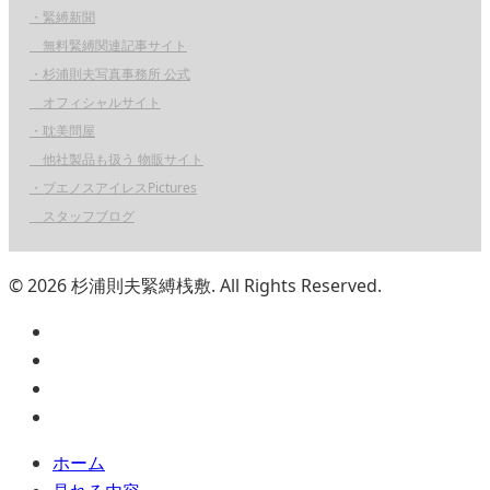
・緊縛新聞
無料緊縛関連記事サイト
・杉浦則夫写真事務所 公式
オフィシャルサイト
・耽美問屋
他社製品も扱う 物販サイト
・ブエノスアイレスPictures
スタッフブログ
© 2026 杉浦則夫緊縛桟敷. All Rights Reserved.
ホーム