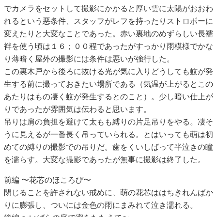
でカメラをセットして撮影にかかると厚い雲に太陽がおおわ
れるという悪条件、スタッフがレフを持ったりストロボーに
変えたりと大変なことであった。赤い裏地のめずらしい長襦
袢を使う頃は１６；００程であったがすっかり雨模様でかな
り薄暗く屋外の撮影には条件は悪いが強行した。
この裏木戸から後ろに抜ける光が気に入りどうしても蚊が発
生する前に撮っておきたい場所である（気温が上がるとこの
あたりはもの凄く蚊が発生するとのこと）。少し暗い仕上が
りであったが雰囲気は伝わると思います。
吊りは肩の負担を避けて太もも縛りの片足吊りをやる。凄そ
うに見えるが一番長く吊っていられる。とはいっても萌は初
めての縛りの撮影での吊りだ。歯をくいしばって半泣きの瞳
を濡らす。大変な撮影であったが無事に撮影は終了した。
前編 〜花芯のほころび〜
閉じることを許されない戒めに、萌の花芯ははちきれんばか
りに膨張し、ついには金色の雨にまみれて泣き濡れる。