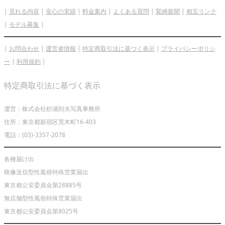
|
見れる内容
|
安心の実績
|
料金案内
|
よくある質問
|
緊縛新聞
|
相互リンク
|
モデル募集
|
|
お問合わせ
|
運営者情報
|
特定商取引法に基づく表示
|
プライバシーポリシ
ー
|
利用規約
|
特定商取引法に基づく表示
運営：株式会社杉浦則夫写真事務所
住所：東京都新宿区荒木町16-403
電話：(03)-3357-2078
各種届け出
映像送信型性風俗特殊営業届出
東京都公安委員会第28885号
無店舗型性風俗特殊営業届出
東京都公安委員会第8025号