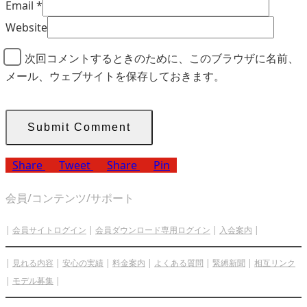
Email
*
Website
次回コメントするときのために、このブラウザに名前、
メール、ウェブサイトを保存しておきます。
Share
Tweet
Share
Pin
会員/コンテンツ/サポート
|
会員サイトログイン
|
会員ダウンロード専用ログイン
|
入会案内
|
|
見れる内容
|
安心の実績
|
料金案内
|
よくある質問
|
緊縛新聞
|
相互リンク
|
モデル募集
|