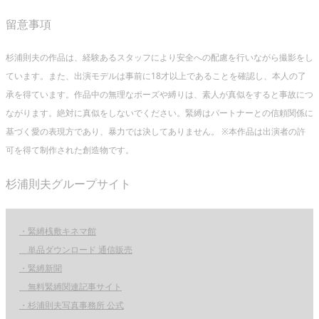
留意事項
杉浦則夫の作品は、経験あるスタッフにより安全への配慮を行いながら撮影をし
ています。また、出演モデルは事前に18才以上であることを確認し、本人の了
承を得ています。作品中の無理なポーズや縛りは、素人が真似をすると事故につ
ながります。絶対に真似をしないでください。緊縛はパートナーとの信頼関係に
基づく愛の表現方であり、暴力では決してありません。 ※本作品は出演者の許
可を得て制作された創造物です。
杉浦則夫グループサイト
・緊縛桟敷キネマ館
単品ダウンロード 通信販売
・緊縛新聞
無料緊縛関連記事サイト
・杉浦則夫写真事務所 公式