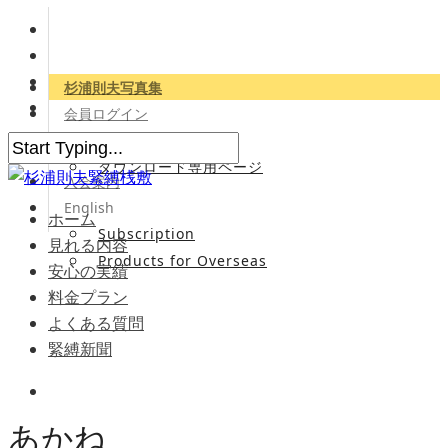
杉浦則夫写真集
会員ログイン
会員専用サイト
ダウンロード専用ページ
入会案内
English
ホーム
Subscription
見れる内容
Products for Overseas
安心の実績
料金プラン
よくある質問
緊縛新聞
あかね