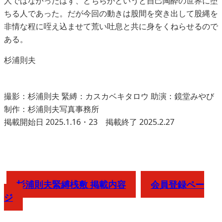
人ではなかったはず、どちらかというと自己陶酔の世界に堕
ちる人であった。だが今回の動きは股間を突き出して股縄を
非情な程に咥え込ませて荒い吐息と共に身をくねらせるので
ある。
杉浦則夫
撮影：杉浦則夫 緊縛：カスカベキタロウ 助演：鏡堂みやび
制作：杉浦則夫写真事務所
掲載開始日 2025.1.16・23 掲載終了 2025.2.27
杉浦則夫緊縛桟敷 掲載内容
会員登録ペー
ジ