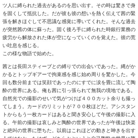
ツ人に縛られた過去があるのを思い出す。その時は驚きで身
を固くして抵抗した。だが彼も彼の想いを熱く伝えて茜の緊
張を解きほぐして不思議な感覚に導いてくれた。そんな過去
が突然茜の体に蘇った。固く後ろ手に縛られた時銀行業務の
疲労から解放された体が空になっていくのを覚えた。彼の荒
い吐息を感じる。
この様な物語で始めた。
茜とは長田スティーブとの縛りでの出会いであった。縄がか
かるとトップギアーで拘束感を感じ始め周りを驚かした。今
回も数分前までは笑顔であったのにすでに涙を畳に流して陶
酔の世界にある。俺も茜に引っ張られて無我の境地である。
自然光での撮影のせいで気がつけば４００カット余りも撮っ
てしまう。カードのリミットが７００枚ほどだ。アシスタン
トからもう一枚カードはあると聞き安心して午後の撮影に入
る。午前の撮影は哀しみと陶酔の世界であったが午後は快楽
と絶叫の世界に堕ちた。以前はこれほどの動きと呻きを出す