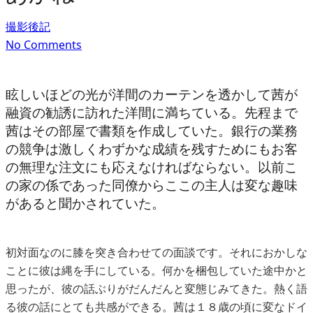
撮影後記
No Comments
眩しいほどの光が洋間のカーテンを透かして茜が
融資の勧誘に訪れた洋間に満ちている。先程まで
茜はその部屋で書類を作成していた。銀行の業務
の競争は激しくわずかな成績を残すためにもお客
の無理な注文にも応えなければならない。以前こ
の家の係であった同僚からここの主人は変な趣味
があると聞かされていた。
初対面なのに膝を突き合わせての面談です。それにおかしな
ことに彼は縄を手にしている。何かを梱包していた途中かと
思ったが、彼の話ぶりがだんだんと変態じみてきた。熱く語
る彼の話にとても共感ができる。茜は１８歳の頃に変なドイ