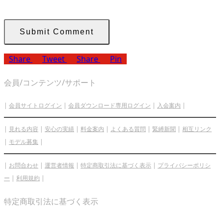
Share
Tweet
Share
Pin
会員/コンテンツ/サポート
|
会員サイトログイン
|
会員ダウンロード専用ログイン
|
入会案内
|
|
見れる内容
|
安心の実績
|
料金案内
|
よくある質問
|
緊縛新聞
|
相互リンク
|
モデル募集
|
|
お問合わせ
|
運営者情報
|
特定商取引法に基づく表示
|
プライバシーポリシ
ー
|
利用規約
|
特定商取引法に基づく表示