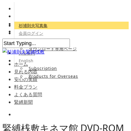
杉浦則夫写真集
会員ログイン
会員専用サイト
ダウンロード専用ページ
入会案内
English
ホーム
Subscription
見れる内容
Products for Overseas
安心の実績
料金プラン
よくある質問
緊縛新聞
緊縛桟敷キネマ館 DVD-ROM