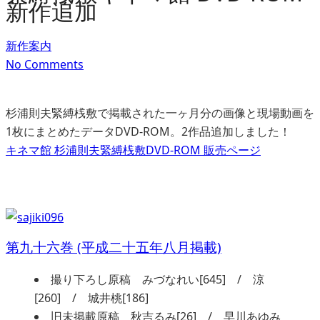
新作追加
新作案内
No Comments
杉浦則夫緊縛桟敷で掲載された一ヶ月分の画像と現場動画を
1枚にまとめたデータDVD-ROM。2作品追加しました！
キネマ館 杉浦則夫緊縛桟敷DVD-ROM 販売ページ
第九十六巻 (平成二十五年八月掲載)
撮り下ろし原稿 みづなれい[645] / 涼
[260] / 城井桃[186]
旧未掲載原稿 秋吉るみ[26] / 早川あゆみ