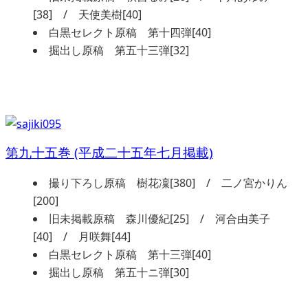
[38] / 天使美樹[40]
白黒セレクト原稿 第十四弾[40]
掘出し原稿 第五十三弾[32]
第九十五巻 (平成二十五年七月掲載)
撮り下ろし原稿 樹花凜[380] / 二ノ宮かりん
[200]
旧未掲載原稿 森川優紀[25] / 河合由美子
[40] / 月咲舞[44]
白黒セレクト原稿 第十三弾[40]
掘出し原稿 第五十ニ弾[30]