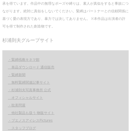
承を得ています。作品中の無理なポーズや縛りは、素人が真似をすると事故につ
ながります。絶対に真似をしないでください。緊縛はパートナーとの信頼関係に
基づく愛の表現方であり、暴力では決してありません。 ※本作品は出演者の許
可を得て制作された創造物です。
杉浦則夫グループサイト
・緊縛桟敷キネマ館
単品ダウンロード 通信販売
・緊縛新聞
無料緊縛関連記事サイト
・杉浦則夫写真事務所 公式
オフィシャルサイト
・耽美問屋
他社製品も扱う 物販サイト
・ブエノスアイレスPictures
スタッフブログ