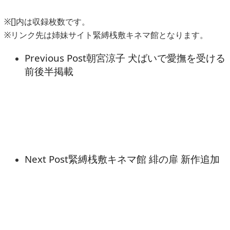
※[]内は収録枚数です。
※リンク先は姉妹サイト緊縛桟敷キネマ館となります。
Previous Post
朝宮涼子 犬ばいで愛撫を受ける
前後半掲載
Next Post
緊縛桟敷キネマ館 緋の扉 新作追加