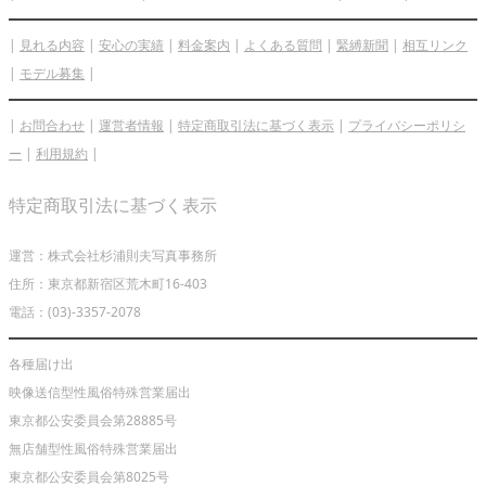
|
見れる内容
|
安心の実績
|
料金案内
|
よくある質問
|
緊縛新聞
|
相互リンク
|
モデル募集
|
|
お問合わせ
|
運営者情報
|
特定商取引法に基づく表示
|
プライバシーポリシ
ー
|
利用規約
|
特定商取引法に基づく表示
運営：株式会社杉浦則夫写真事務所
住所：東京都新宿区荒木町16-403
電話：(03)-3357-2078
各種届け出
映像送信型性風俗特殊営業届出
東京都公安委員会第28885号
無店舗型性風俗特殊営業届出
東京都公安委員会第8025号