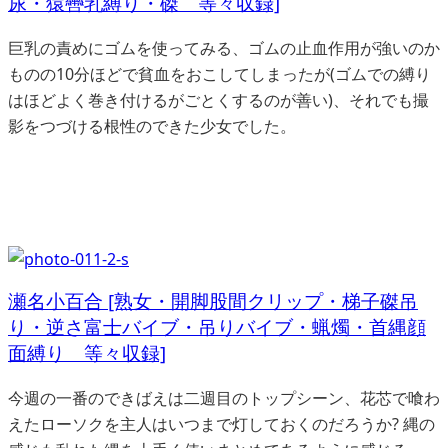
尿・猿轡乳縛り・磔 等々収録]
巨乳の責めにゴムを使ってみる、ゴムの止血作用が強いのか
ものの10分ほどで貧血をおこしてしまったが(ゴムでの縛り
はほどよく巻き付けるがごとくするのが善い)、それでも撮
影をつづける根性のできた少女でした。
瀬名小百合 [熟女・開脚股間クリップ・梯子磔吊
り・逆さ富士バイブ・吊りバイブ・蝋燭・首縄顔
面縛り 等々収録]
今週の一番のできばえは二週目のトップシーン、花芯で喰わ
えたローソクを主人はいつまで灯しておくのだろうか? 縄の