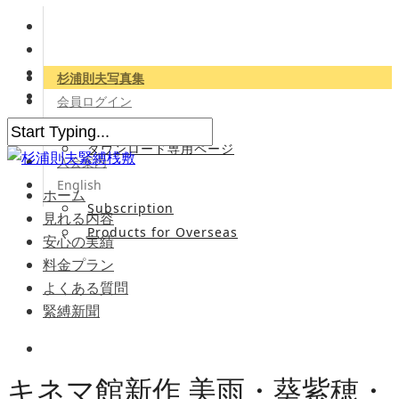
杉浦則夫写真集
会員ログイン
会員専用サイト
ダウンロード専用ページ
入会案内
English
ホーム
Subscription
見れる内容
Products for Overseas
安心の実績
料金プラン
よくある質問
緊縛新聞
キネマ館新作 美雨・葵紫穂・