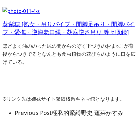
葵紫穂 [熟女・吊りバイブ・開脚足吊り・開脚バイ
ブ・愛撫・逆海老口縄・胡座逆さ吊り 等々収録]
ほどよく油ののった尻の間からのぞく下づきのおま○こが背
後からつきでるとなんとも食虫植物の花びらのように口を広
げている。
※リンク先は姉妹サイト緊縛桟敷キネマ館となります。
Previous Post
極私的緊縛野史 蓬莱かすみ