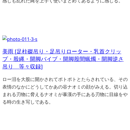
感じも乱れた縄を上手く使いまとめてあるように感じる。
美雨 [足柱磔吊り・足吊りローター・乳首クリッ
プ・股縄・開脚バイブ・開脚股間蝋燭・開脚逆さ
吊り 等々収録]
ロー泪を大股に開かされてポトポトとたらされている、その
表情のなかにどうしてかあの谷ナオミの顔がみえる。切り込
まれる刃物に脅えるナオミが暴漢の手にある刃物に目線をや
る時の生き写しである。