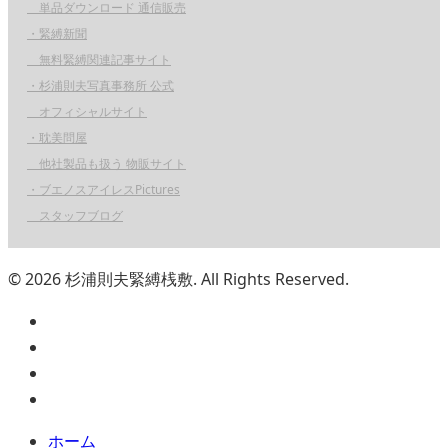
単品ダウンロード 通信販売
・緊縛新聞
無料緊縛関連記事サイト
・杉浦則夫写真事務所 公式
オフィシャルサイト
・耽美問屋
他社製品も扱う 物販サイト
・ブエノスアイレスPictures
スタッフブログ
© 2026 杉浦則夫緊縛桟敷. All Rights Reserved.
ホーム