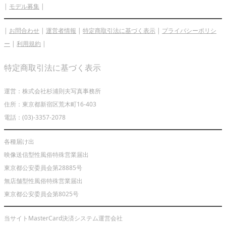
|
モデル募集
|
|
お問合わせ
|
運営者情報
|
特定商取引法に基づく表示
|
プライバシーポリシ
ー
|
利用規約
|
特定商取引法に基づく表示
運営：株式会社杉浦則夫写真事務所
住所：東京都新宿区荒木町16-403
電話：(03)-3357-2078
各種届け出
映像送信型性風俗特殊営業届出
東京都公安委員会第28885号
無店舗型性風俗特殊営業届出
東京都公安委員会第8025号
当サイトMasterCard決済システム運営会社