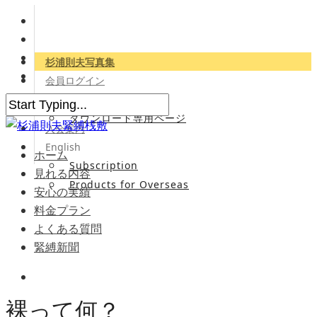
杉浦則夫写真集
会員ログイン
会員専用サイト
ダウンロード専用ページ
入会案内
English
ホーム
Subscription
見れる内容
Products for Overseas
安心の実績
料金プラン
よくある質問
緊縛新聞
裸って何？