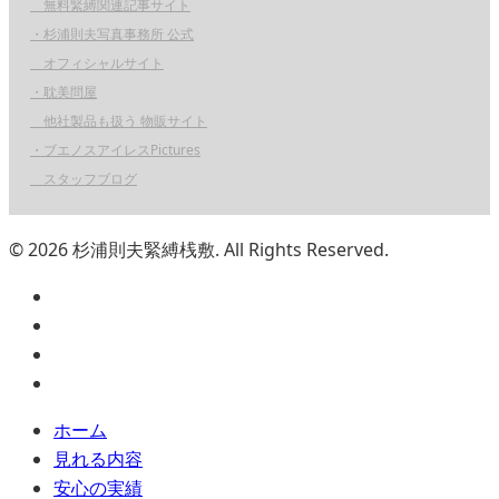
無料緊縛関連記事サイト
・杉浦則夫写真事務所 公式
オフィシャルサイト
・耽美問屋
他社製品も扱う 物販サイト
・ブエノスアイレスPictures
スタッフブログ
© 2026 杉浦則夫緊縛桟敷. All Rights Reserved.
ホーム
見れる内容
安心の実績