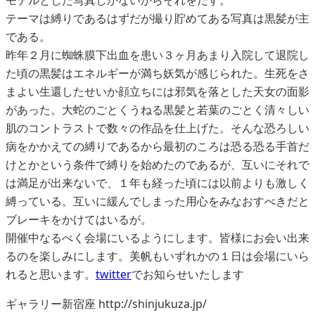
モデルとした写真しかないからそれをだす。
テーマは縛りであるはずだが撮り貯めてある写真は黒髪が主
である。
昨年２月に蜘蛛膜下出血を患い３ヶ月あまり入院して退院し
た頃の黒髪はエネルギーが満ち妖気が感じられた。生死をさ
まよい生還したせいか顔立ちには邪気を落とした天女の面影
があった。大蛇のごとくうねる黒髪と若葉のごとく清々しい
肌のコントラストで数々の作品を仕上げた。そんな恐ろしい
病をかかえての縛りであるから最初のころは恐る恐る手首だ
けとかという条件で縛りを始めたのであるが、互いにそれで
は満足が出来ないで、１年も経った頃には以前よりも激しく
縛っている。互いに緩んでしまった用心をみなおすべきだと
ブレーキをかけてはいるが。
開催中なるべく会場にいるようにします。皆様にお会い出来
るのを楽しみにします。美帆もいずれかの１日は会場にいら
れると思います。
twitter
でお知らせいたします
ギャラリー新宿座 http://shinjukuza.jp/