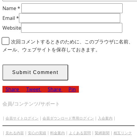
Name
*
Email
*
Website
次回コメントするときのために、このブラウザに名前、
メール、ウェブサイトを保存しておきます。
Share
Tweet
Share
Pin
会員/コンテンツ/サポート
|
会員サイトログイン
|
会員ダウンロード専用ログイン
|
入会案内
|
|
見れる内容
|
安心の実績
|
料金案内
|
よくある質問
|
緊縛新聞
|
相互リンク